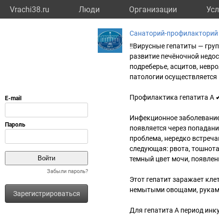
Vrachi38.ru
Люди
Организации
Усл
Санаторий-профилакторий
‼Вирусные гепатиты — гру
развитие печёночной недос
подреберье, асцитов, невр
патологии осуществляется 
Профилактика гепатита А 
Инфекционное заболевание,
появляется через попадани
проблема, нередко встреч
следующая: рвота, тошнота
темный цвет мочи, появлен
Забыли пароль?
Этот гепатит заражает клет
немытыми овощами, руками
Зарегистрироваться
Для гепатита А период инк