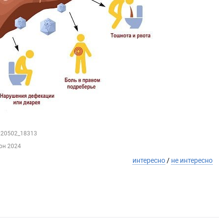
2220502_18313
юн 2024
интересно
/
не интересно