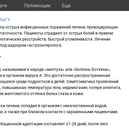
уги
Публикации
Eще
 БрГУ
ппа острых инфекционных поражений печени, провоцирующих
таточности. Пациенты страдают от острых болей в правом
ологических расстройств, быстрой утомляемости. Лечение
под надзором гастроэнтеролога.
✔
 называемое в народе «желтуха» или «болезнь Боткина»,
е в организм вируса А. Это достаточно распространенная
ающаяся среди подростков и детей. Симптоматика проявлений
, повышенная температура тела, недомогание, потеря аппетита,
ие желтоватого оттенка белка глаза и кожи.
ки печени, попадая в организм с некачественной водой,
, а также при близком контакте с зараженными пациентами.
убационной адаптации составляет 21-28 дней, после чего