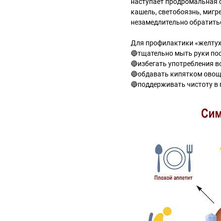
наступает продромальная с
кашель, светобоязнь, мигр
незамедлительно обратиться
Для профилактики «желтух
🔵тщательно мыть руки пос
🔵избегать употребления в
🔵обдавать кипятком овощи
🔵поддерживать чистоту в