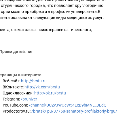
студенческого городка, что позволяет круглогодично
аторий можно приобрести в профкоме университета.В
итета оказывают следующие виды медицинских услуг:
евта, стоматолога, психотерапевта, гинеколога,
Прием детей
: нет
траницы в интернете
Веб-сайт
:
http://brstu.ru
ВКонтакте
:
http://vk.com/brstu
Одноклассники
:
http://ok.ru/brstu
Telegram
:
/bruniver
YouTube.com
:
/channel/UC2vJWOcW54ExB9bMNL_DEdQ
Prodoctorov.ru
:
/bratsk/lpu/37758-sanatoriy-profilaktoriy-brgu/