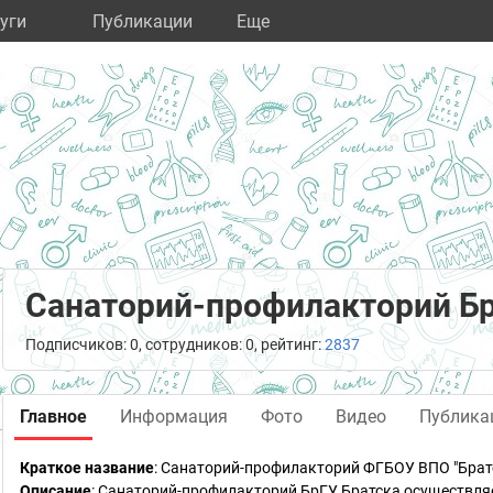
уги
Публикации
Eще
Санаторий-профилакторий Б
Подписчиков: 0, сотрудников: 0, рейтинг:
2837
Главное
Информация
Фото
Видео
Публика
Краткое название
:
Санаторий-профилакторий ФГБОУ ВПО "Братс
Описание
: Санаторий-профилакторий БрГУ Братска осуществляе