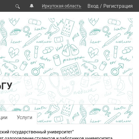
🔔
Вход
/
Регистрация
Иркутская область
🔍
рГУ
ции
Услуги
кий государственный университет"
т оздоровление студентов и работников университета.