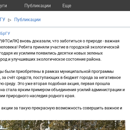
уги
Публикации
Eще
рГУ
Публикации
▷
 БрГУ
7|ФТСиЛК] вновь доказали, что заботиться о природе - важная
еловека! Ребята приняли участие в городской экологической
агодаря их усилиям появились десятки новых зеленых
род и улучшивших экологическое состояние района.
нцы были приобретены в рамках муниципальной программы
, за счёт средств, поступающих в бюджет города за негативное
 среду. Это уже вторая подобная акция, первая прошла
Она стала ярким примером объединения усилий администрации и
ии природного наследия родного края.
 акции за такую прекрасную возможность совершить важное и