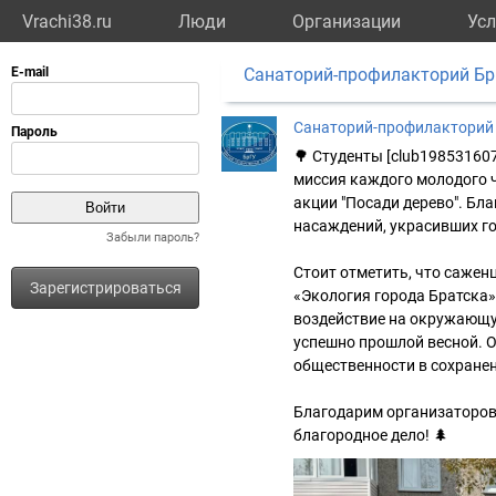
Vrachi38.ru
Люди
Организации
Усл
Санаторий-профилакторий Б
Санаторий-профилакторий
🌳 Студенты [club19853160
миссия каждого молодого ч
акции "Посади дерево". Бл
насаждений, украсивших го
Забыли пароль?
Стоит отметить, что саже
Зарегистрироваться
«Экология города Братска»
воздействие на окружающую
успешно прошлой весной. 
общественности в сохранен
Благодарим организаторов
благородное дело! 🌲