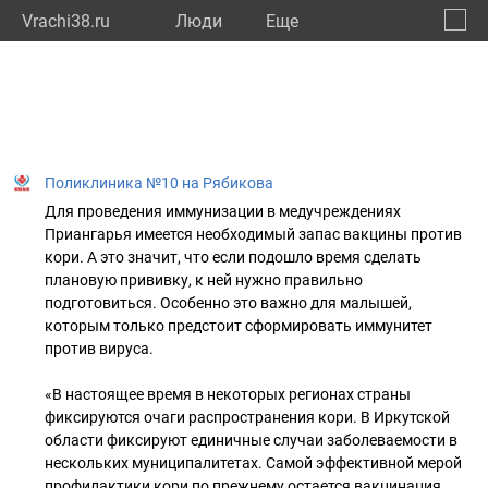
Vrachi38.ru
Люди
Eще
🔔
Иркут
🔍
Поликлиника №10 на Рябикова
Для проведения иммунизации в медучреждениях
Приангарья имеется необходимый запас вакцины против
кори. А это значит, что если подошло время сделать
плановую прививку, к ней нужно правильно
подготовиться. Особенно это важно для малышей,
которым только предстоит сформировать иммунитет
против вируса.
«В настоящее время в некоторых регионах страны
фиксируются очаги распространения кори. В Иркутской
области фиксируют единичные случаи заболеваемости в
нескольких муниципалитетах. Самой эффективной мерой
профилактики кори по прежнему остается вакцинация,