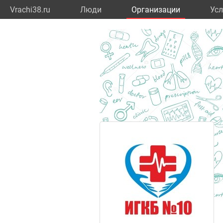
Vrachi38.ru
Люди
Организации
Усл