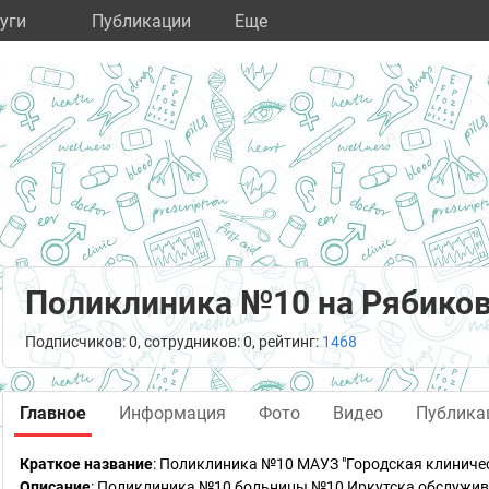
уги
Публикации
Eще
Поликлиника №10 на Рябико
Подписчиков: 0, сотрудников: 0, рейтинг:
1468
Главное
Информация
Фото
Видео
Публика
Краткое название
:
Поликлиника №10 МАУЗ "Городская клиниче
Описание
: Поликлиника №10 больницы №10 Иркутска обслужива