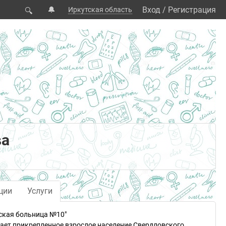
🔔
Вход
/
Регистрация
Иркутская область
🔍
ва
ции
Услуги
ская больница №10"
ет прикрепленное взрослое население Свердловского