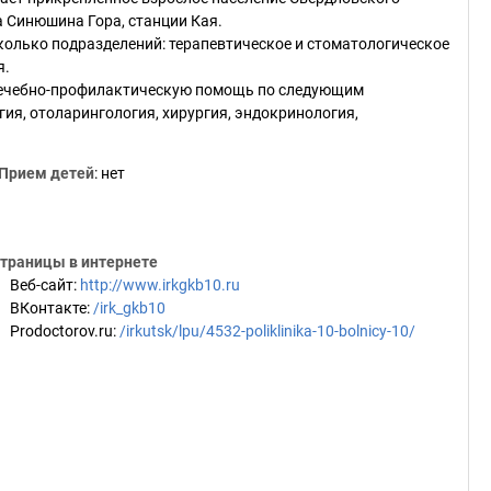
а Синюшина Гора, станции Кая.
колько подразделений: терапевтическое и стоматологическое
я.
ечебно-профилактическую помощь по следующим
гия, отоларингология, хирургия, эндокринология,
Прием детей
: нет
траницы в интернете
Веб-сайт
:
http://www.irkgkb10.ru
ВКонтакте
:
/irk_gkb10
Prodoctorov.ru
:
/irkutsk/lpu/4532-poliklinika-10-bolnicy-10/