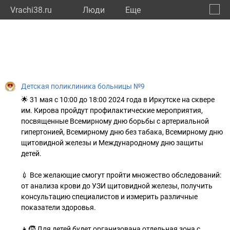
Vrachi38.ru
Люди
Eще
🔔
Иркут
🔍
Детская поликлиника больницы №9
🌟 31 мая c 10:00 до 18:00 2024 года в Иркутске на сквере
им. Кирова пройдут профилактические мероприятия,
посвященные Всемирному дню борьбы с артериальной
гипертонией, Всемирному дню без табака, Всемирному дню
щитовидной железы и Международному дню защиты
детей.
💉 Все желающие смогут пройти множество обследований:
от анализа крови до УЗИ щитовидной железы, получить
консультацию специалистов и измерить различные
показатели здоровья.
👧🧒 Для детей будет организована отдельная зона с