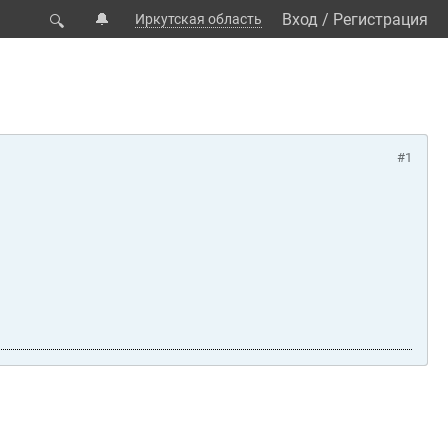
🔔
Вход
/
Регистрация
Иркутская область
🔍
#1