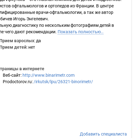
истов офтальмологов и ортопедов из Франции. В центре
ифицированные врачи-офтальмологии, а так же автор
абичев Игорь Энгелевич.
льную диагностику по нескольким фотографиям детей в
сле чего дают рекомендации.
Показать полностью…
Прием взрослых
: да
Прием детей
: нет
траницы в интернете
Веб-сайт
:
http://www.binarimetr.com
Prodoctorov.ru
:
/irkutsk/lpu/26321-binorimetr/
Добавить специалиста