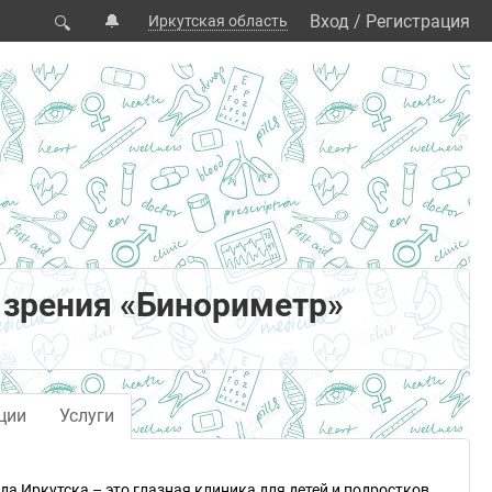
🔔
Вход
/
Регистрация
Иркутская область
🔍
 зрения «Бинориметр»
ции
Услуги
а Иркутска – это глазная клиника для детей и подростков.