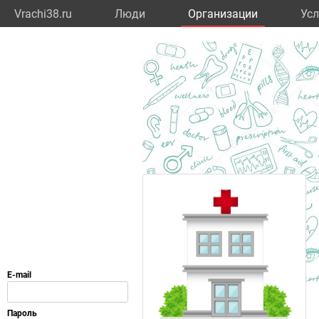
Vrachi38.ru
Люди
Организации
Усл