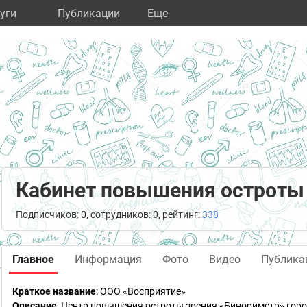
уги
Публикации
Eще
Кабинет повышения остроты
Подписчиков: 0, сотрудников: 0, рейтинг:
338
Главное
Информация
Фото
Видео
Публика
Краткое название
:
ООО «Восприятие»
Описание
: Центр повышения остроты зрения «Бинориметр» город