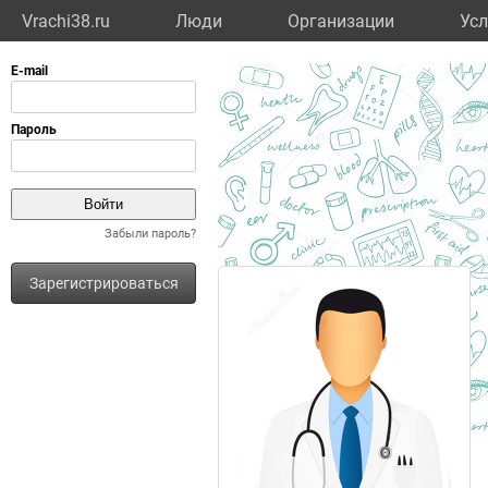
Vrachi38.ru
Люди
Организации
Усл
Забыли пароль?
Зарегистрироваться