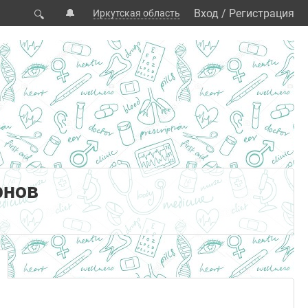
🔔
Вход
/
Регистрация
Иркутская область
🔍
рнов