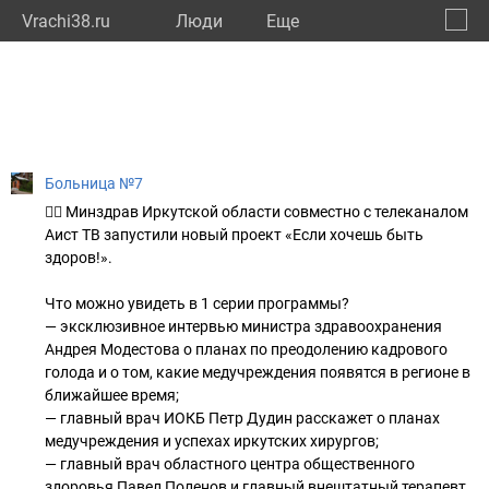
Vrachi38.ru
Люди
Eще
🔔
Иркут
🔍
Больница №7
🙆‍♀️ Минздрав Иркутской области совместно с телеканалом
Аист ТВ запустили новый проект «Если хочешь быть
здоров!».
Что можно увидеть в 1 серии программы?
— эксклюзивное интервью министра здравоохранения
Андрея Модестова о планах по преодолению кадрового
голода и о том, какие медучреждения появятся в регионе в
ближайшее время;
— главный врач ИОКБ Петр Дудин расскажет о планах
медучреждения и успехах иркутских хирургов;
— главный врач областного центра общественного
здоровья Павел Поленов и главный внештатный терапевт