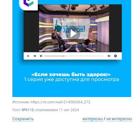
Источник: https://vk.com/wall-214582664_272
Пост
№9110
, опубликован
11 окт 2024
Сохранить
интересно
/
не интересно