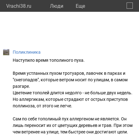
Vrachi38.ru
Люди
Eще
🔔
Иркут
🔍
Поликлиника
Наступило время тополиного пуха.
Время устланных пухом тротуаров, лавочек в парках и
"снегопадов", которые ветром носит по улицам, в самом
разгаре.
Цветение тополей длится недолго - не больше двух недель.
Но аллергикам, которые страдают от острых приступов
поллиноза, от этого не легче.
Сам по себе тополиный пух аллергеном не является. Он
лишь переносит их от цветущих деревьев и трав. При этом
чем ветренее на улице, тем быстрее они достигают цели.