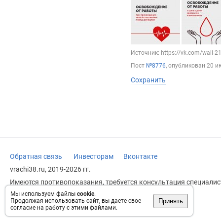
Источник: https://vk.com/wall-
Пост
№8776
, опубликован
20 и
Сохранить
Обратная связь
Инвесторам
Вконтакте
vrachi38.ru, 2019-2026 гг.
Имеются противопоказания, требуется консультация специалист
заменяет прием врача.
Мы используем файлы
cookie
.
Принять
Продолжая использовать сайт, вы даете свое
Возрастное ограничение: 18+
согласие на работу с этими файлами.