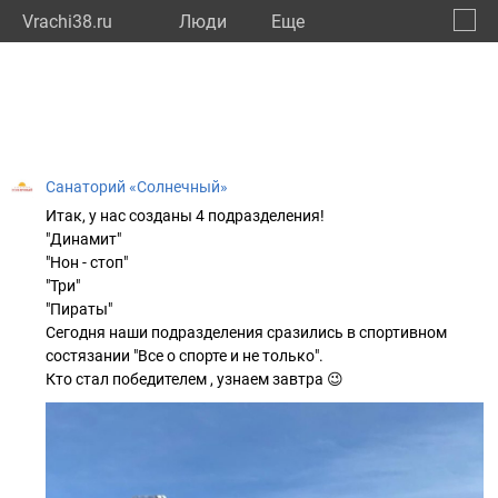
Vrachi38.ru
Люди
Eще
🔔
Иркут
🔍
Санаторий «Солнечный»
Итак, у нас созданы 4 подразделения!
"Динамит"
"Нон - стоп"
"Три"
"Пираты"
Сегодня наши подразделения сразились в спортивном
состязании "Все о спорте и не только".
Кто стал победителем , узнаем завтра 😉