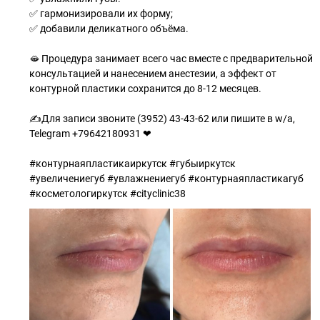
✅ гармонизировали их форму;
✅ добавили деликатного объёма.
🫦 Процедура занимает всего час вместе с предварительной
консультацией и нанесением анестезии, а эффект от
контурной пластики сохранится до 8-12 месяцев.
✍Для записи звоните (3952) 43-43-62 или пишите в w/a,
Telegram +79642180931 ❤
#контурнаяпластикаиркутск #губыиркутск
#увеличениегуб #увлажнениегуб #контурнаяпластикагуб
#косметологиркутск #cityclinic38