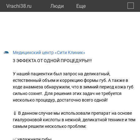
Vrachi38.ru
Люди
Eще
🔔
Иркут
🔍
Медицинский центр «Сити Клиник»
3 ЭФФЕКТА ОТ ОДНОЙ ПРОЦЕДУРЫ!!!
У нашей пациентки был запрос на деликатный,
естественный объем и коррекцию формы губ. А также в
ходе анамнеза обнаружили, что в зимний период кожа губ
сильно сохнет. Для решения этих задач не требуется
несколько процедур, достаточно всего одной!
💉 В данном случае мы использовали препарат на основе
гиалуроновой кислоты в нежной, деликатной технике и тем
самым решили несколько проблем:
✅ увлажнили губы.