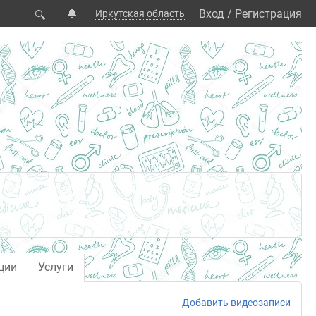
🔔
Вход
/
Регистрация
Иркутская область
🔍
ции
Услуги
Добавить видеозаписи