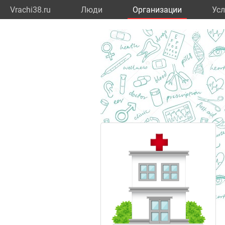
Vrachi38.ru
Люди
Организации
Усл