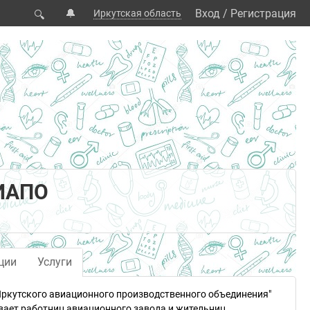
🔔
Вход
/
Регистрация
Иркутская область
🔍
 ИАПО
ции
Услуги
ркутского авиационного производственного объединения"
ает работниц авиационного завода и жительниц