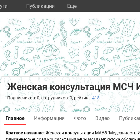
уги
Публикации
Eще
Женская консультация МСЧ
Подписчиков: 0, сотрудников: 0, рейтинг:
418
Главное
Информация
Фото
Видео
Публика
Краткое название
:
Женская консультация МАУЗ "Медсанчасть И
Описание
: Женская консультация МСЧ ИАПО Иркутска обслужив