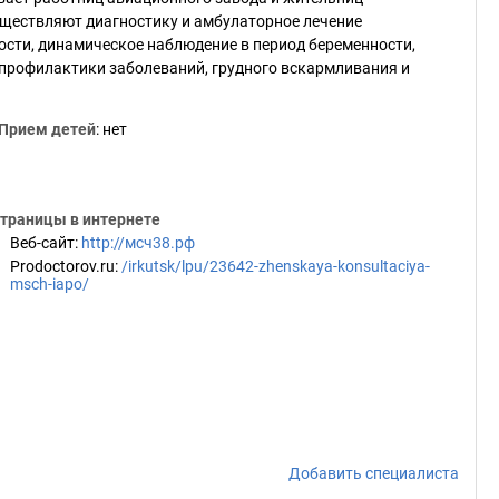
ществляют диагностику и амбулаторное лечение
ности, динамическое наблюдение в период беременности,
 профилактики заболеваний, грудного вскармливания и
Прием детей
: нет
траницы в интернете
Веб-сайт
:
http://мсч38.рф
Prodoctorov.ru
:
/irkutsk/lpu/23642-zhenskaya-konsultaciya-
msch-iapo/
Добавить специалиста