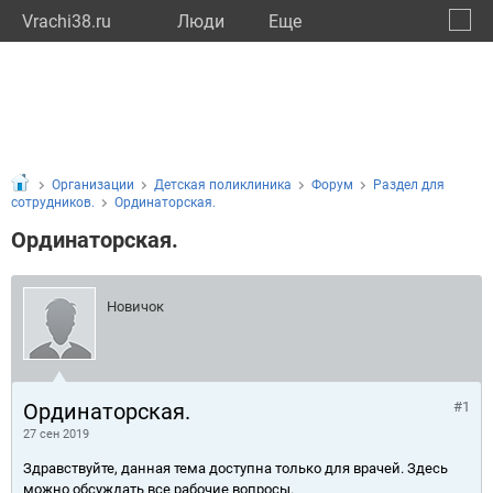
Vrachi38.ru
Люди
Eще
🔔
Иркут
🔍
Организации
Детская поликлиника
Форум
Раздел для
сотрудников.
Ординаторская.
Ординаторская.
Новичок
Ординаторская.
#1
27 сен 2019
Здравствуйте, данная тема доступна только для врачей. Здесь
можно обсуждать все рабочие вопросы.