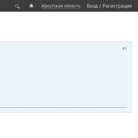
🔔
Вход
/
Регистрация
Иркутская область
🔍
#1