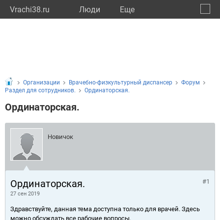
Vrachi38.ru
Люди
Eще
🔔
Иркут
🔍
Организации
Врачебно-физкультурный диспансер
Форум
Раздел для сотрудников.
Ординаторская.
Ординаторская.
Новичок
Ординаторская.
#1
27 сен 2019
Здравствуйте, данная тема доступна только для врачей. Здесь
можно обсуждать все рабочие вопросы.