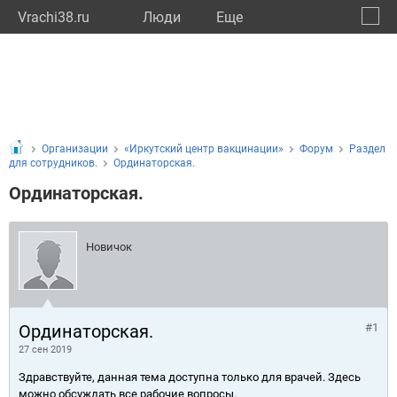
Vrachi38.ru
Люди
Eще
🔔
Иркут
🔍
Организации
«Иркутский центр вакцинации»
Форум
Раздел
для сотрудников.
Ординаторская.
Ординаторская.
Новичок
Ординаторская.
#1
27 сен 2019
Здравствуйте, данная тема доступна только для врачей. Здесь
можно обсуждать все рабочие вопросы.