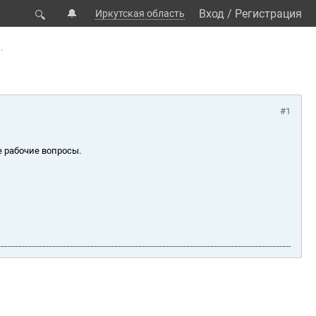
🔔
Вход
/
Регистрация
Иркутская область
🔍
.
#1
е рабочие вопросы.