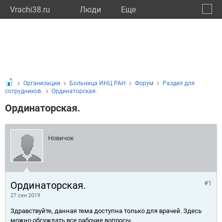
Vrachi38.ru
Люди
Eще
🔔
Иркут
🔍
Организации
Больница ИНЦ РАН
Форум
Раздел для
сотрудников.
Ординаторская.
Ординаторская.
Новичок
Ординаторская.
#1
27 сен 2019
Здравствуйте, данная тема доступна только для врачей. Здесь
можно обсуждать все рабочие вопросы.