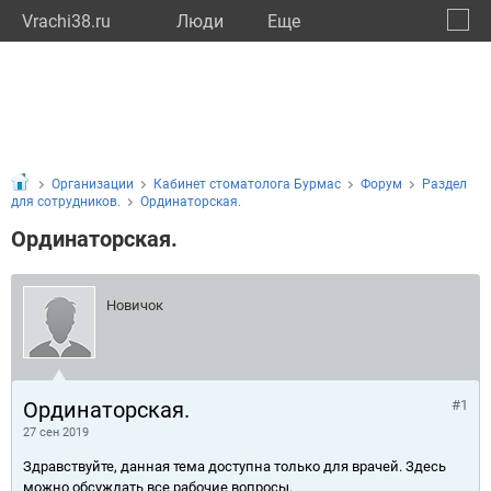
Vrachi38.ru
Люди
Eще
🔔
Иркут
🔍
Организации
Кабинет стоматолога Бурмас
Форум
Раздел
для сотрудников.
Ординаторская.
Ординаторская.
Новичок
Ординаторская.
#1
27 сен 2019
Здравствуйте, данная тема доступна только для врачей. Здесь
можно обсуждать все рабочие вопросы.