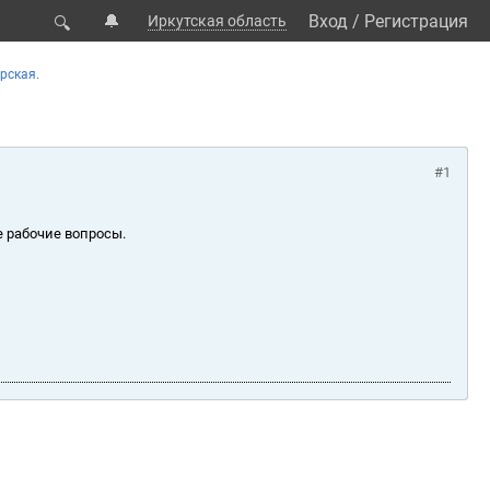
🔔
Вход
/
Регистрация
Иркутская область
🔍
рская.
#1
е рабочие вопросы.