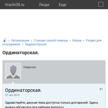
Vrachi38.ru
Люди
Eще
🔔
Иркут
🔍
Организации
Станция скорой помощи
Форум
Раздел для
сотрудников.
Ординаторская.
Ординаторская.
Новичок
Ординаторская.
#1
27 сен 2019
Здравствуйте, данная тема доступна только для врачей. Здесь
можно обсуждать все рабочие вопросы.