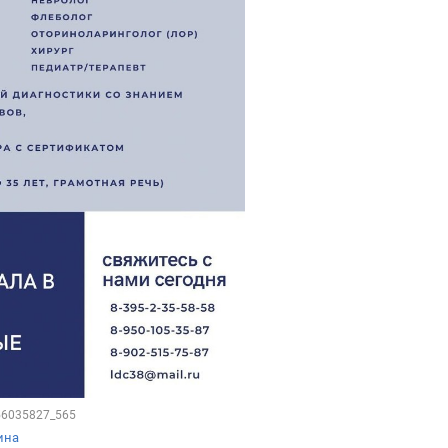
156035827_565
ина