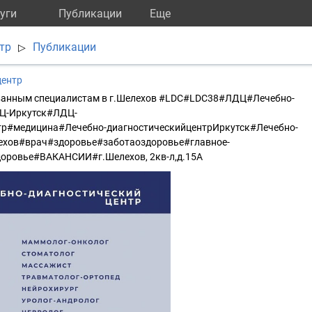
уги
Публикации
Eще
тр
Публикации
▷
центр
ванным специалистам в г.Шелехов #LDC#LDC38#ЛДЦ#Лечебно-
Ц-Иркутск#ЛДЦ-
р#медицина#Лечебно-диагностическийцентрИркутск#Лечебно-
ехов#врач#здоровье#заботаоздоровье#главное-
доровье#ВАКАНСИИ#г.Шелехов, 2кв-л,д.15А