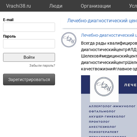
Vrachi38.ru
Люди
Организации
Усл
Лечебно-диагностический цен
Лечебно-диагностический 
Всегда рады квалифициро
диагностическийцентр#ЛД
Шелехов#медицинскийцент
диагностическийцентрШел
Забыли пароль?
качествожизни#главное-з
Зарегистрироваться