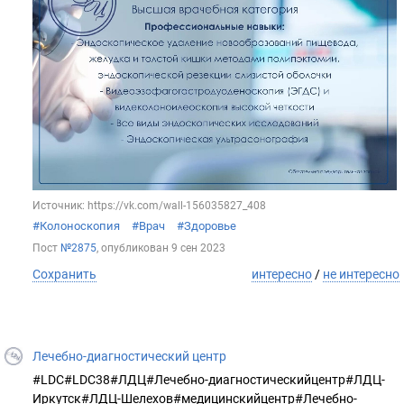
Источник: https://vk.com/wall-156035827_408
#Колоноскопия
#Врач
#Здоровье
Пост
№2875
, опубликован
9 сен 2023
Сохранить
интересно
/
не интересно
Лечебно-диагностический центр
#LDC#LDC38#ЛДЦ#Лечебно-диагностическийцентр#ЛДЦ-
Иркутск#ЛДЦ-Шелехов#медицинскийцентр#Лечебно-