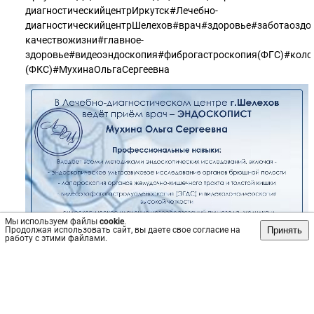
диагностическийцентрИркутск#Лечебно-
диагностическийцентрШелехов#врач#здоровье#заботаоздор
качествожизни#главное-
здоровье#видеоэндоскопия#фиброгастроскопия(ФГС)#коло
(ФКС)#МухинаОльгаСергеевна
Мы используем файлы
cookie
.
Принять
Продолжая использовать сайт, вы даете свое согласие на
работу с этими файлами.
Источник: https://vk.com/wall-156035827_409
#Колоноскопия
#Врач
#Здоровье