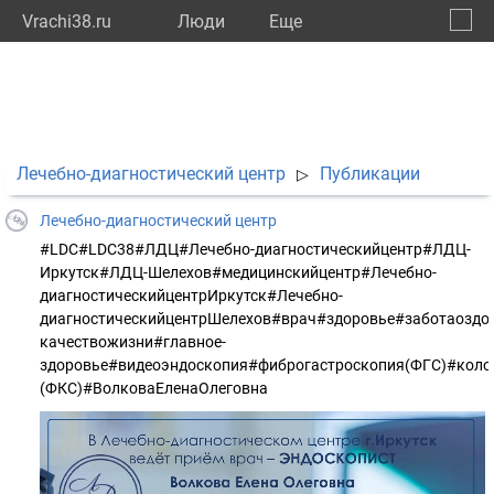
Vrachi38.ru
Люди
Eще
🔔
Иркут
🔍
Лечебно-диагностический центр
Публикации
▷
Лечебно-диагностический центр
#LDC#LDC38#ЛДЦ#Лечебно-диагностическийцентр#ЛДЦ-
Иркутск#ЛДЦ-Шелехов#медицинскийцентр#Лечебно-
диагностическийцентрИркутск#Лечебно-
диагностическийцентрШелехов#врач#здоровье#заботаоздор
качествожизни#главное-
здоровье#видеоэндоскопия#фиброгастроскопия(ФГС)#коло
(ФКС)#ВолковаЕленаОлеговна