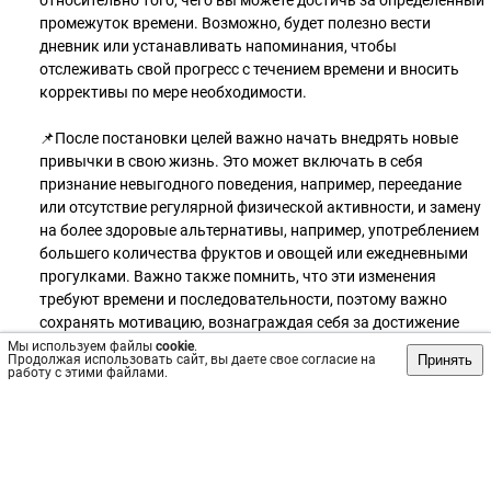
относительно того, чего вы можете достичь за определенный
промежуток времени. Возможно, будет полезно вести
дневник или устанавливать напоминания, чтобы
отслеживать свой прогресс с течением времени и вносить
коррективы по мере необходимости.
📌После постановки целей важно начать внедрять новые
привычки в свою жизнь. Это может включать в себя
признание невыгодного поведения, например, переедание
или отсутствие регулярной физической активности, и замену
на более здоровые альтернативы, например, употреблением
большего количества фруктов и овощей или ежедневными
прогулками. Важно также помнить, что эти изменения
требуют времени и последовательности, поэтому важно
сохранять мотивацию, вознаграждая себя за достижение
этапов или поставленных целей по выполнению действий
Мы используем файлы
cookie
.
Принять
Продолжая использовать сайт, вы даете свое согласие на
(например, уменьшение количества сладких напитков за 2
работу с этими файлами.
недели) на протяжении всего процесса.
📌Принятие на себя обязательств по формированию
долгосрочных изменений требует терпения и
последовательной практики, но это можно сделать, если