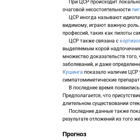
При ЦСР происходит локально
очаговой несостоятельности
пиг
ЦСР иногда называют
идиопа
видимому, играют важную роль.
профессий, таких как пилоты са
ЦСР также связана с
кортизо
выделяемым корой надпочечников
множество доказательств того, 
заболеваний, и даже определенн
Кушинга
показало наличие ЦСР 
симпатомиметические препараты
В последнее время появились
Предполагается, что присутстви
длительном существовании отек
Последние данные также пока
результате отложений из того ж
Прогноз