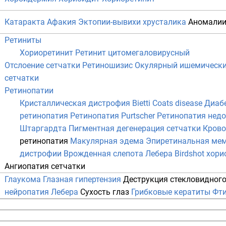
Катаракта
Афакия
Эктопии-вывихи хрусталика
Аномалии
Ретиниты
Хориоретинит
Ретинит цитомегаловирусный
Отслоение сетчатки
Ретиношизис
Окулярный ишемически
сетчатки
Ретинопатии
Кристаллическая дистрофия Bietti
Coats disease
Диаб
ретинопатия
Ретинопатия Purtscher
Ретинопатия нед
Штаргардта
Пигментная дегенерация сетчатки
Крово
ретинопатия
Макулярная эдема
Эпиретинальная ме
дистрофии
Врожденная слепота Лебера
Birdshot хор
Ангиопатия сетчатки
Глаукома
Глазная гипертензия
Деструкция стекловидного
нейропатия Лебера
Сухость глаз
Грибковые кератиты
Фти