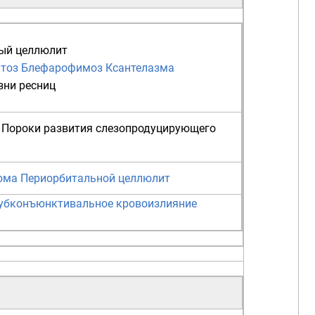
ый целлюлит
тоз
Блефарофимоз
Ксантелазма
зни
ресниц
Пороки развития слезопродуцирующего
ома
Периорбитальной целлюлит
убконъюнктивальное кровоизлияние