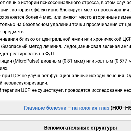
т явные истории психосоциального стресса, в этом случа
ции , которая эффективно блокирует место просачивания ж
охраняется более 4 мес. или имеют место вторичные изме
олько на безопасном удалении точки просачивания от цен
 предметы .
чивания близко от центральной ямки или хронической ЦС
 безопасный метод лечения. Индоцианиновая зеленая анг
удет реагировать на ФДТ.
ции (MicroPulse) диодным (0,81 мкм) или желтым (0,577
иях.
F при ЦСР не улучшает функциональные исходы лечения. О
й неоваскуляризации.
терапии ЦСР не существует, проводятся исследования нес
Глазные болезни
–
патология
глаз
(
H00–H
Вспомогательные структуры