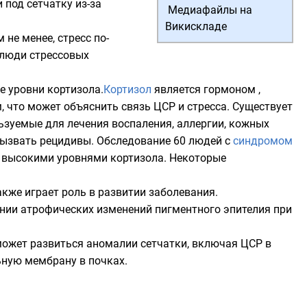
 под сетчатку из-за
Медиафайлы на
Викискладе
м не менее, стресс по-
 люди стрессовых
е уровни кортизола.
Кортизол
является гормоном ,
 что может объяснить связь ЦСР и стресса. Существует
льзуемые для лечения воспаления, аллергии, кожных
 вызвать рецидивы. Обследование 60 людей с
синдромом
ь высокими уровнями кортизола. Некоторые
акже играет роль в развитии заболевания.
лении атрофических изменений пигментного эпителия при
может развиться аномалии сетчатки, включая ЦСР в
ьную мембрану в почках.