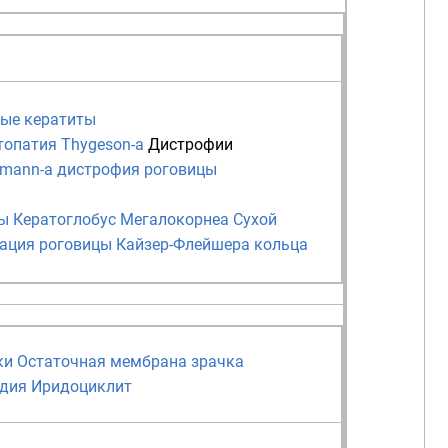
вые кератиты
топатия Thygeson-а
Дистрофии
mann-а дистрофия роговицы
цы
Кератоглобус
Мегалокорнеа
Сухой
ация роговицы
Кайзер-Флейшера кольца
ки
Остаточная мембрана зрачка
дия
Иридоциклит