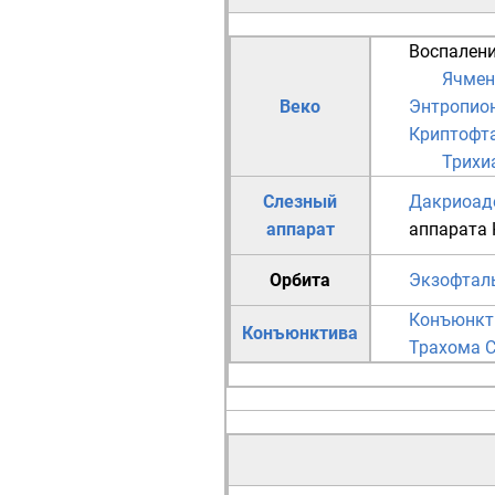
Воспален
Ячмен
Веко
Энтропио
Криптофт
Трихи
Слезный
Дакриоад
аппарат
аппарата
Орбита
Экзофтал
Конъюнкт
Конъюнктива
Трахома
С