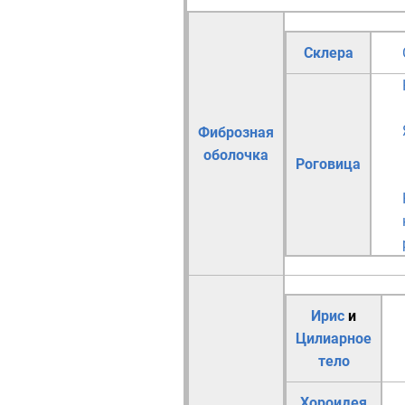
Склера
Фиброзная
оболочка
Роговица
Ирис
и
Цилиарное
тело
Хороидея