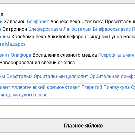
ие
ь
Халазион
Блефарит
Абсцесс века
Отек века
Пресептальн
н
Эктропион
Блефароспазм
Лагофтальм
Блефарохалазис
П
альм
Колобома века
Анкилоблефарон
Синдром Гунна
Боле
аз
Мадароз
енит
Эпифора
Воспаление слезного мешка
Ксерофтальмия
Новообразования слёзных желёз
ьм
Энофтальм
Орбитальный целлюлит
Орбитальная лимф
ивит
Аллергический конъюнктивит
Птеригий
Пингвукула
С
индром сухого глаза
Глазное яблоко