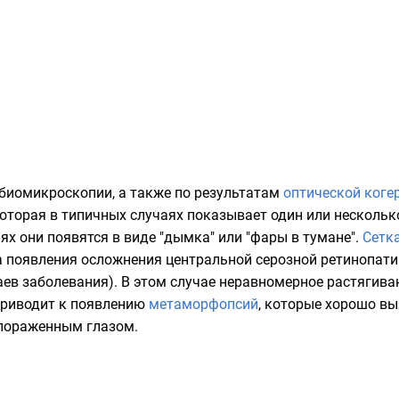
биомикроскопии, а также по результатам
оптической коге
оторая в типичных случаях показывает один или несколь
ях они появятся в виде "дымка" или "фары в тумане".
Сетк
 появления осложнения центральной серозной ретинопати
аев заболевания). В этом случае неравномерное растягива
приводит к появлению
метаморфопсий
, которые хорошо в
 пораженным глазом.