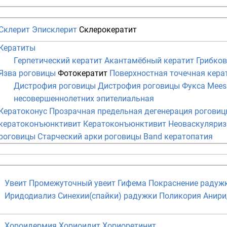
Склерит
Эписклерит
Склерокератит
Кератиты
Герпетический кератит
Акантамёбный кератит
Грибко
Язва роговицы
Фотокератит
Поверхностная точечная кера
Дистрофия роговицы
Дистрофия роговицы Фукса
Mees
несовершеннолетних эпителиальная
Кератоконус
Прозрачная предельная дегенерация рогови
кератоконъюнктивит
Кератоконъюнктивит
Неоваскуляриз
роговицы
Старческий арки роговицы
Band кератопатия
Увеит
Промежуточный увеит
Гифема
Покраснение радуж
Иридодиализ
Синехии(спайки) радужки
Поликория
Анири
Хороидермия
Хориоидит
Хориоретинит