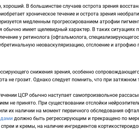
, хороший. В большинстве случаев острота зрения восстана
иобретает хроническое течение и острота зрения необратим
ризуется медленным прогрессированием атрофии пигмент
я обычно имеет щелевидный характер. В таких ситуациях 
ечение у ретинолога (офтальмолога, специализирующегося
бретинальную неоваскуляризацию, отслоение и атрофию п
рессирующего снижения зрения, особенно сопровождающег
ота не грозит. Однако следует помнить, что при затяжно
течении ЦСР обычно наступает самопроизвольное рассасыв
ием не принято. При существовании отслойки нейроэпители
 или их наличии на момент первичного обследования офта
идами
должно быть регрессирующим и прекращено по мере 
 спреи и кремы, на наличие ингредиентов кортикостероидо