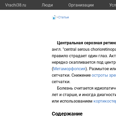
Vrachi38.ru
Люди
Организации
Усл
Статьи
Центральная серозная ретин
англ. "central serous chorioreti
правило страдает один глаз. Ак
нередко скапливается под цент
(
Метаморфопсия
). Размытое ил
сетчатки. Снижение
остроты зре
сетчатки.
Болезнь считается идиопатиче
лет и старше, и иногда диагност
или использованием
кортикосте
Содержание