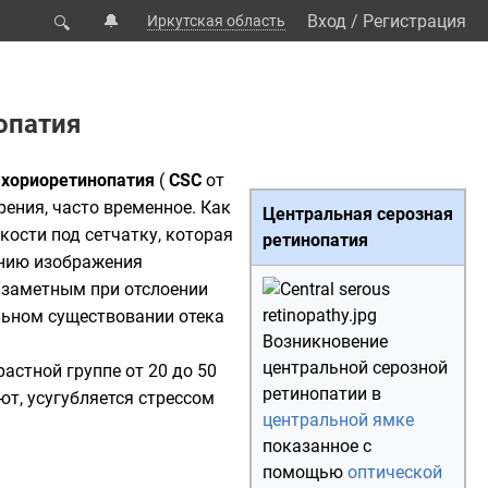
🔔
Вход
/
Регистрация
Иркутская область
🔍
опатия
 хориоретинопатия
(
CSC
от
 зрения, часто временное. Как
Центральная серозная
кости под сетчатку, которая
ретинопатия
ению изображения
е заметным при отслоении
льном существовании отека
Возникновение
центральной серозной
астной группе от 20 до 50
ретинопатии в
ют, усугубляется стрессом
центральной ямке
показанное с
помощью
оптической