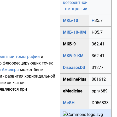
когерентной
томографии
.
МКБ-10
H
35.7
МКБ-10-КМ
H35.7
МКБ-9
362.41
МКБ-9-КМ
362.41
рентной томографии
и
ко флюоресцирующих точек
DiseasesDB
31277
а Амслера
может быть
и - развития хориоидальной
MedlinePlus
001612
ние сетчатки
ыявляются при
eMedicine
oph/689
MeSH
D056833