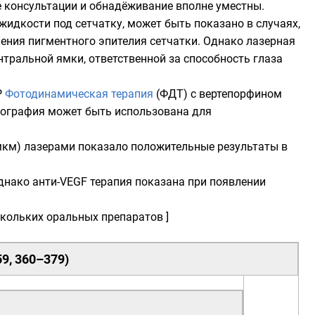
е консультации и обнадёживание вполне уместны.
идкости под сетчатку, может быть показано в случаях,
нения пигментного эпителия сетчатки. Однако лазерная
тральной ямки, ответственной за способность глаза
Р
Фотодинамическая терапия
(ФДТ) с вертепорфином
иография может быть использована для
 мкм) лазерами показало положительные результаты в
днако анти-VEGF терапия показана при появлении
кольких оральных препаратов ]
59
,
360–379
)