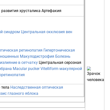
 развития хрусталика
Артефакия
й синдром
Центральная окклюзия вен
етическая ретинопатия
Гипертоническая
оношенных
Макулодистрофия
Болезнь
излияние в сетчатку
Центральная серозная
мбрана
Macular pucker
Vitelliform макулярной
иоретинопатия
 тела
Наследственная оптическая
зис глазного яблока