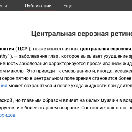
уги
Публикации
Eще
Центральная серозная ретин
опатия
(
ЦСР
), также известная как
центральная серозная
nopathy" ), — заболевание глаз , которое вызывает ухудшение
тивность заболевания характеризуется просачиванием жид
ром макулы. Это приводит к смазыванию и, иногда, искаж
и серое пятно в центральном поле зрения становится боле
ния
может сохраняться и после ухода жидкости при длите
ской , но главным образом влияет на белых мужчин в возр
ируется и в более старшем возрасте. Состояние, как полага
роидов
.