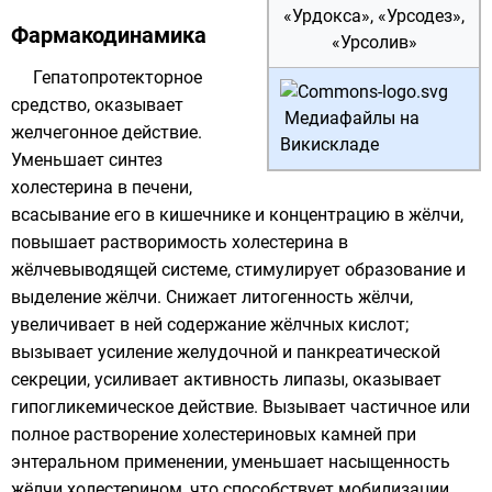
«Урдокса», «Урсодез»,
Фармакодинамика
«Урсолив»
Гепатопротекторное
средство, оказывает
Медиафайлы на
желчегонное действие.
Викискладе
Уменьшает синтез
холестерина
в печени,
всасывание его в
кишечнике
и концентрацию в жёлчи,
повышает растворимость холестерина в
жёлчевыводящей системе, стимулирует образование и
выделение
жёлчи
. Снижает литогенность жёлчи,
увеличивает в ней содержание жёлчных кислот;
вызывает усиление желудочной и панкреатической
секреции, усиливает активность липазы, оказывает
гипогликемическое действие. Вызывает частичное или
полное растворение холестериновых камней при
энтеральном применении, уменьшает насыщенность
жёлчи холестерином, что способствует мобилизации