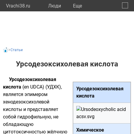
Vrachi38.ru
Люди
Eще
🔔
Иркут
🔍
Статьи
Урсодезоксихолевая кислота
Урсодезоксихолевая
кислота
(en UDCA) (УДХК),
Урсодезоксихолевая
является
эпимером
кислота
хенодезоксихолевой
кислоты
и представляет
собой гидрофильную, не
обладающую
Химическое
цитотоксичностью
жёлчную