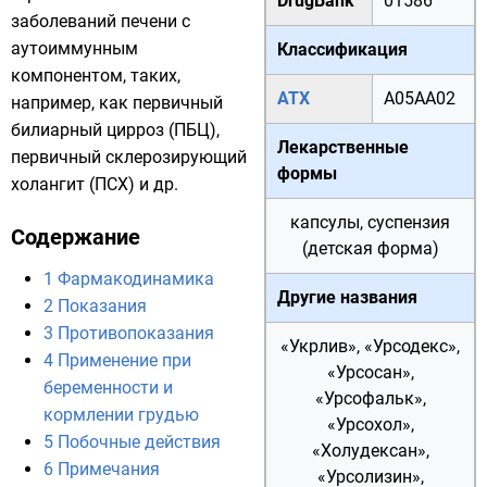
DrugBank
01586
заболеваний печени с
аутоиммунным
Классификация
компонентом, таких,
АТХ
A05AA02
например, как первичный
билиарный цирроз (ПБЦ),
Лекарственные
первичный склерозирующий
формы
холангит (ПСХ) и др.
капсулы, суспензия
Содержание
(детская форма)
1
Фармакодинамика
Другие названия
2
Показания
3
Противопоказания
«Укрлив», «Урсодекс»,
4
Применение при
«Урсосан»,
беременности и
«Урсофальк»,
кормлении грудью
«Урсохол»,
5
Побочные действия
«Холудексан»,
6
Примечания
«Урсолизин»,