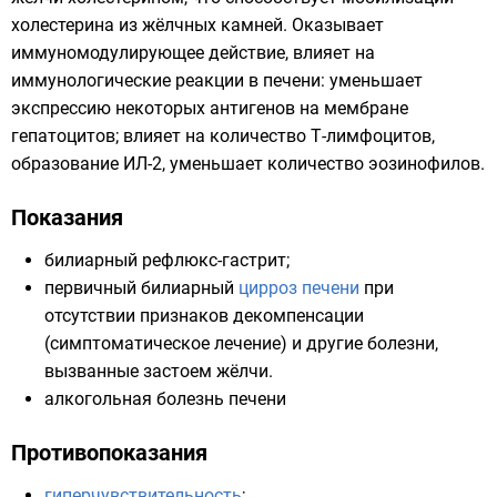
холестерина из жёлчных камней. Оказывает
иммуномодулирующее действие, влияет на
иммунологические реакции в
печени
: уменьшает
экспрессию некоторых антигенов на мембране
гепатоцитов; влияет на количество Т-лимфоцитов,
образование ИЛ-2, уменьшает количество
эозинофилов
.
Показания
билиарный
рефлюкс-гастрит
;
первичный билиарный
цирроз печени
при
отсутствии признаков декомпенсации
(симптоматическое лечение) и другие болезни,
вызванные застоем жёлчи.
алкогольная болезнь печени
Противопоказания
гиперчувствительность
;