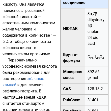
соединение
кислоту
. Она является
наименее агрессивной
3α,7β-
жёлчной кислотой —
dihydroxy-
естественным компонентом
5β-
ИЮПАК
жёлчи человека и
cholan-
содержится в количестве 1—
24-oic
5 % от общего количества
acid
жёлчных кислот
в
человеческом организме.
Брутто-
C
H
O
24
40
4
Первоначально
формула
урсодезоксихолевая кислота
Молярная
392.56
была рекомендована для
масса
g/mol
растворения
жёлчных
камней
и для лечения
CAS
128-13-2
рефлюкс-гастрита. В
настоящее время УДХК
PubChem
31401
считается стандартом
терапии холестатических