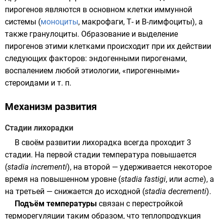
пирогенов являются в основном клетки иммунной
системы (
моноциты
,
макрофаги
, Т- и В-
лимфоциты
), а
также
гранулоциты
. Образование и выделение
пирогенов этими клетками происходит при их действии
следующих факторов: эндогенными пирогенами,
воспалением любой этиологии, «пирогенными»
стероидами и т. п.
Механизм развития
Стадии лихорадки
В своём развитии лихорадка всегда проходит 3
стадии. На первой стадии температура повышается
(
stadia incrementi
), на второй — удерживается некоторое
время на повышенном уровне (
stadia fastigi
, или
acme
), а
на третьей — снижается до исходной (
stadia decrementi
).
Подъём температуры
связан с перестройкой
терморегуляции таким образом, что теплопродукция