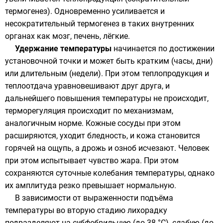
термогенез
). Одновременно усиливается и
несократительный термогенез
в таких внутренних
органах как мозг, печень, лёгкие.
Удержание температуры
начинается по достижении
установочной точки и может быть кратким (часы, дни)
или длительным (недели). При этом теплопродукция и
теплоотдача уравновешивают друг друга, и
дальнейшего повышения температуры не происходит,
терморегуляция происходит по механизмам,
аналогичным норме. Кожные сосуды при этом
расширяются, уходит бледность, и кожа становится
горячей на ощупь, а дрожь и озноб исчезают. Человек
при этом испытывает чувство жара. При этом
сохраняются суточные колебания температуры, однако
их амплитуда резко превышает нормальную.
В зависимости от выраженности подъёма
температуры во вторую стадию лихорадку
подразделяют на
субфебрильную
(до 38 °C),
слабую
(до