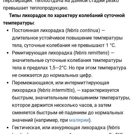
перспирация. Теплоотдача на данной стадии резко
превышает теплопродукцию.
Типы лихорадок по характеру колебаний суточной
температуры
:
Постоянная лихорадка (
febris continua
) —
длительное устойчивое повышение температуры
тела, суточные колебания не превышают 1 °C.
Ремитирующая лихорадка (
febris remittens
) —
значительные суточные колебания температуры
тела в пределах 1,5—2°С. Но при этом температура
не снижается до нормальных цифр.
Перемежающаяся, или интермиттирующая
лихорадка (
febris intermittis
), — характеризуется
быстрым, значительным повышением температуры,
которое держится несколько часов, а затем
сменяется быстрым её падением до нормальных
значений (например, при
малярии
).
Гектическая, или изнуряющая лихорадка (
febris