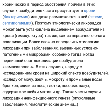
хронических в период обострения, причём в этих
случаях возбудитель часто присутствует в
крови
(
бактериемия
) или даже размножается в ней (
сепсис
,
септикопиемия
). Поэтому этиологически лихорадка
может быть установлена выделением возбудителя из
крови (
гемокультура
) так же, как из первичного очага
локализации. Более сложно определить этиологию
лихорадки при заболеваниях, вызванных
условно-
патогенными микробами
, особенно тогда, когда
первичный очаг локализации возбудителя
«замаскирован». В этих случаях, наряду с
исследованием крови на широкий спектр возбудителей,
исследуют мочу, желчь, мокроту и промывные воды
бронхов, слизь из носа, глотки, носовых пазух,
содержимое шейки матки и др. Также часты случаи
лихорадки неинфекционного генеза (опухолевые
заболевания, гемолитические анемии…)