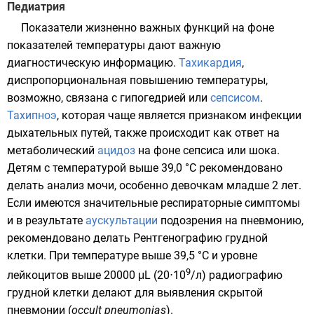
Педиатрия
Показатели жизненно важных функций на фоне
показателей температуры дают важную
диагностическую информацию.
Тахикардия
,
диспропорциональная повышению температуры,
возможно, связана с гипогедрией или
сепсисом
.
Тахипноэ
, которая чаще является признаком инфекции
дыхательных путей, также происходит как ответ на
метаболический
ацидоз
на фоне сепсиса или шока.
Детям с температурой выше 39,0 °C рекомендовано
делать анализ мочи, особенно девочкам младше 2 лет.
Если имеются значительные респираторные симптомы
и в результате
аускультации
подозрения на пневмонию,
рекомендовано делать
Рентгенографию
грудной
клетки. При температуре выше 39,5 °C и уровне
9
лейкоцитов выше 20000 μL (20⋅10
/л) радиографию
грудной клетки делают для выявления скрытой
пневмонии (
occult pneumonias
).