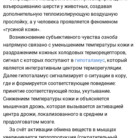
взъерошиванию шерсти у животных, создавая
дополнительную теплоизолирующую воздушную
прослойку, а у человека проявляется феноменом
«
гусиной кожи
».
Возникновение субъективного чувства
озноба
напрямую связано с уменьшением температуры кожи и
раздражением кожных холодовых
терморецепторов
,
сигнал с которых поступают в
гипоталамус
, который
является интегративным центром терморегуляции.
Далее гипоталамус сигнализирует о ситуации в
кору
,
где и формируется соответствующее поведение:
принятие соответствующей позы, укутывание.
Снижением температуры кожи и объясняется
мышечная дрожь
, которая вызывается активацией
центра дрожи, локализованного в
среднем
и
продолговатом
мозге.
За счёт активации обмена веществ в мышцах
увеличивается теплопродукция (
сократительный