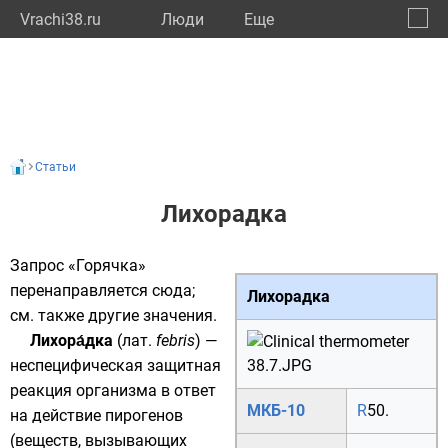
Vrachi38.ru
Люди
Eще
🔔
Иркут
🔍
Статьи
Лихорадка
Запрос «Горячка»
перенаправляется сюда;
Лихорадка
см. также
другие значения
.
Лихора́дка
(
лат.
febris
) —
неспецифическая защитная
реакция организма в ответ
МКБ-10
R
50.
на действие
пирогенов
(веществ, вызывающих