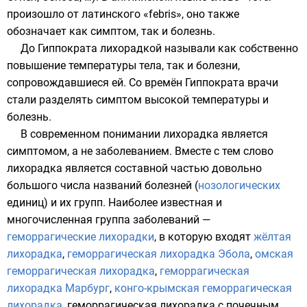
произошло от латинского «febris», оно также
обозначает как симптом, так и болезнь.
До
Гиппократа
лихорадкой называли как собственно
повышение температуры тела, так и болезни,
сопровождавшиеся ей. Со времён Гиппократа врачи
стали разделять симптом высокой температуры и
болезнь.
В современном понимании лихорадка является
симптомом, а не заболеванием. Вместе с тем слово
лихорадка является составной частью довольно
большого числа названий болезней (
нозологических
единиц) и их групп. Наиболее известная и
многочисленная группа заболеваний —
геморрагические лихорадки
, в которую входят
жёлтая
лихорадка
,
геморрагическая лихорадка Эбола
,
омская
геморрагическая лихорадка
,
геморрагическая
лихорадка Марбург
,
конго-крымская геморрагическая
лихорадка
,
геморрагическая лихорадка с почечным