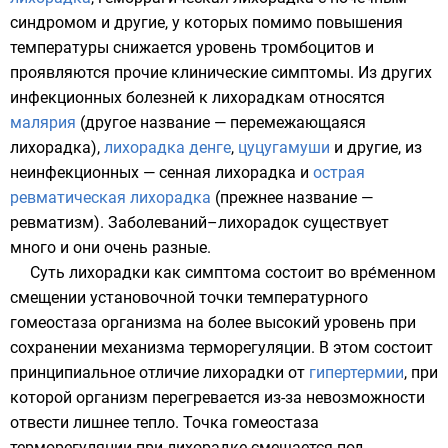
синдромом
и другие, у которых помимо повышения
температуры снижается уровень тромбоцитов и
проявляются прочие клинические симптомы. Из других
инфекционных болезней к лихорадкам относятся
малярия
(другое название — перемежающаяся
лихорадка),
лихорадка денге
,
цуцугамуши
и другие, из
неинфекционных —
сенная лихорадка
и
острая
ревматическая лихорадка
(прежнее название —
ревматизм). Заболеваний–лихорадок существует
много и они очень разные.
Суть лихорадки как симптома состоит во вре́менном
смещении установочной точки
температурного
гомеостаза
организма на более высокий уровень при
сохранении механизма терморегуляции. В этом состоит
принципиальное отличие лихорадки от
гипертермии
, при
которой организм перегревается из-за невозможности
отвести лишнее тепло. Точка гомеостаза
терморегуляции при лихорадке смещается под