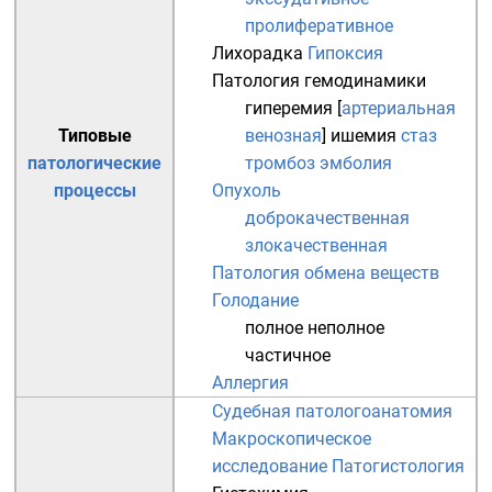
пролиферативное
Лихорадка
Гипоксия
Патология гемодинамики
гиперемия
[
артериальная
Типовые
венозная
]
ишемия
стаз
патологические
тромбоз
эмболия
процессы
Опухоль
доброкачественная
злокачественная
Патология обмена веществ
Голодание
полное
неполное
частичное
Аллергия
Судебная патологоанатомия
Макроскопическое
исследование
Патогистология