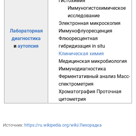
Гистохимия
Иммуногистохимическое
исследование
Электронная микроскопия
Лабораторная
Иммунофлуоресценция
диагностика
Флюоресцентная
и
аутопсия
гибридизация in situ
Клиническая химия
Медицинская микробиология
Иммунодиагностика
Ферментативный анализ
Масс-
спектрометрия
Хроматография
Проточная
цитометрия
Источник:
https://ru.wikipedia.org/wiki/Лихорадка