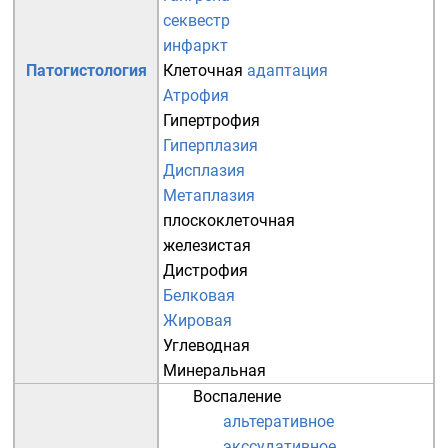
секвестр
инфаркт
Патогистология
Клеточная
адаптация
Атрофия
Гипертрофия
Гиперплазия
Дисплазия
Метаплазия
плоскоклеточная
железистая
Дистрофия
Белковая
Жировая
Углеводная
Минеральная
Воспаление
альтеративное
экссудативное