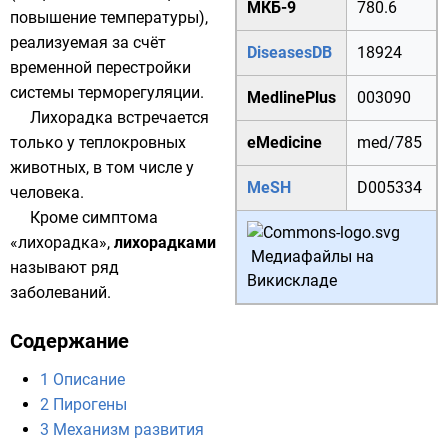
МКБ-9
780.6
повышение температуры),
реализуемая за счёт
DiseasesDB
18924
временной перестройки
системы терморегуляции.
MedlinePlus
003090
Лихорадка встречается
только у
теплокровных
eMedicine
med/785
животных, в том числе у
MeSH
D005334
человека.
Кроме симптома
«лихорадка»,
лихорадками
Медиафайлы на
называют ряд
Викискладе
заболеваний.
Содержание
1
Описание
2
Пирогены
3
Механизм развития