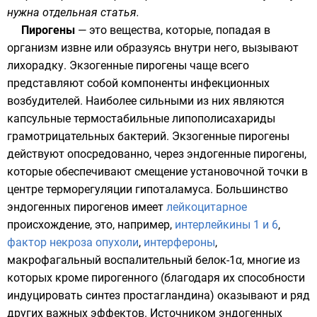
нужна отдельная статья.
Пирогены
— это вещества, которые, попадая в
организм извне или образуясь внутри него, вызывают
лихорадку. Экзогенные пирогены чаще всего
представляют собой компоненты инфекционных
возбудителей. Наиболее сильными из них являются
капсульные термостабильные
липополисахариды
грамотрицательных бактерий. Экзогенные пирогены
действуют опосредованно, через эндогенные пирогены,
которые обеспечивают смещение установочной точки в
центре терморегуляции гипоталамуса. Большинство
эндогенных пирогенов имеет
лейкоцитарное
происхождение, это, например,
интерлейкины 1 и 6
,
фактор некроза опухоли
,
интерфероны
,
макрофагальный воспалительный белок-1α
, многие из
которых кроме пирогенного (благодаря их способности
индуцировать синтез
простагландина
) оказывают и ряд
других важных эффектов. Источником эндогенных