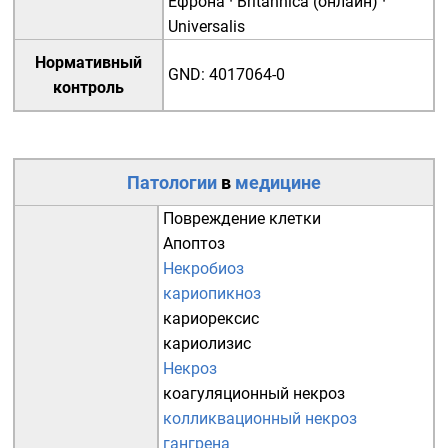
Ефрона
·
Britannica (онлайн)
·
Universalis
Нормативный
GND
:
4017064-0
контроль
Патологии
в
медицине
Повреждение клетки
Апоптоз
Некробиоз
кариопикноз
кариорексис
кариолизис
Некроз
коагуляционный некроз
колликвационный некроз
гангрена