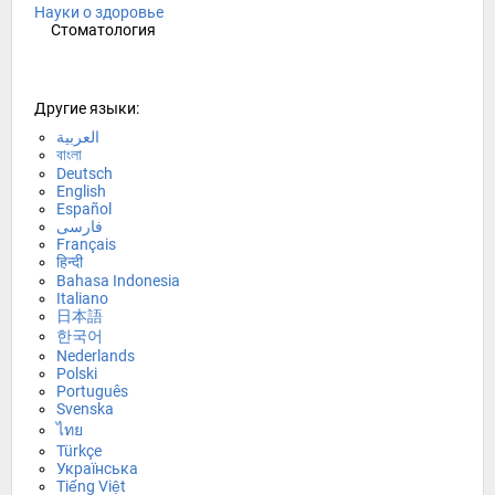
Науки о здоровье
Стоматология
Другие языки:
العربية
বাংলা
Deutsch
English
Español
فارسی
Français
हिन्दी
Bahasa Indonesia
Italiano
日本語
한국어
Nederlands
Polski
Português
Svenska
ไทย
Türkçe
Українська
Tiếng Việt