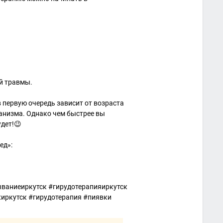
ой травмы.
 первую очередь зависит от возраста
ганизма. Однако чем быстрее вы
удет!😉
ед»:
ваниеиркутск #гирудотерапияиркутск
иркутск #гирудотерапия #пиявки