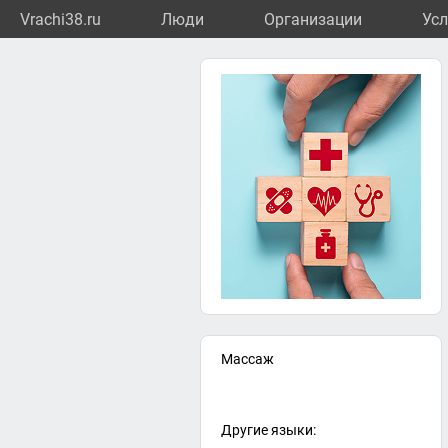
Vrachi38.ru
Люди
Организации
Усл
Массаж
Другие языки: