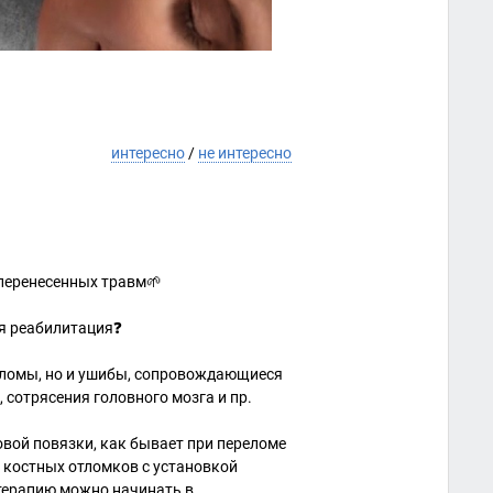
интересно
/
не интересно
перенесенных травм🌱
я реабилитация❓
еломы, но и ушибы, сопровождающиеся
 сотрясения головного мозга и пр.
овой повязки, как бывает при переломе
 костных отломков с установкой
отерапию можно начинать в