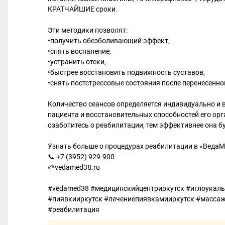
КРАТЧАЙШИЕ сроки.
Эти методики позволят:
•получить обезболивающий эффект,
•снять воспаление,
•устранить отеки,
•быстрее восстановить подвижность суставов,
•снять постстрессовые состояния после перенесенн
Количество сеансов определяется индивидуально и в
пациента и восстановительных способностей его ор
озаботитесь о реабилитации, тем эффективнее она б
Узнать больше о процедурах реабилитации в «ВедаМ
📞 +7 (3952) 929-900
🌱vedamed38.ru
#vedamed38 #медицинскийцентриркутск #иглоукалы
#пиявкииркутск #лечениепиявкамииркутск #массаж
#реабилитация