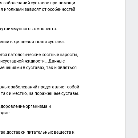
ия заболеваний суставов при помощи
я иголками зависят от особенностей
 аутоиммунного компонента.
ений в хрящевой ткани сустава.
тся патологические костные наросты,
трисуставной жидкости… Данные
енениями в суставах, так и являться
тавных заболеваний представляет собой
 так и местно, на пораженные суставы.
здоровление организма и
одит:
тва доставки питательных веществ к