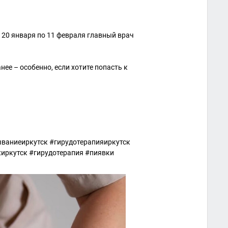
с 20 января по 11 февраля главный врач
ее – особенно, если хотите попасть к
ваниеиркутск #гирудотерапияиркутск
иркутск #гирудотерапия #пиявки