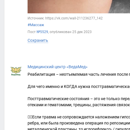
Источник: https://vk.com/wall-211236277_142
#Массаж
Пост
№5529
, опубликован
25 дек 2023
Сохранить
Медицинский центр «ВедаМед»
Реабилитация – неотъемлемая часть лечения после 
Для чего именно и КОГДА нужна посттравматическа
Посттравматические состояния – это не только пер
отеками и гематомами, трещины, растяжения связок,
👉🏻Если травма не сопровождается наложением гипс
ребра, или была произведена операция по репозиции
металлической пластины, то иглорефлексо- / гируд