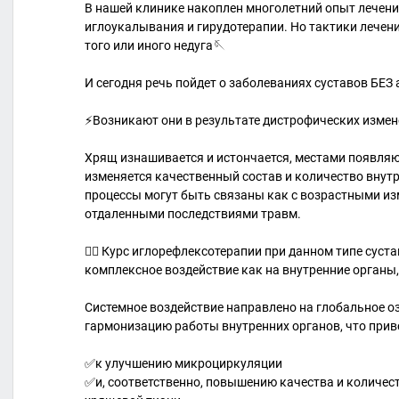
В нашей клинике накоплен многолетний опыт лечен
иглоукалывания и гирудотерапии. Но тактики лечени
того или иного недуга🪡
И сегодня речь пойдет о заболеваниях суставов БЕЗ
⚡️Возникают они в результате дистрофических измен
Хрящ изнашивается и истончается, местами появляю
изменяется качественный состав и количество вну
процессы могут быть связаны как с возрастными изм
отдаленными последствиями травм.
👉🏻 Курс иглорефлексотерапии при данном типе сус
комплексное воздействие как на внутренние органы,
Системное воздействие направлено на глобальное о
гармонизацию работы внутренних органов, что прив
✅к улучшению микроциркуляции
✅и, соответственно, повышению качества и количес