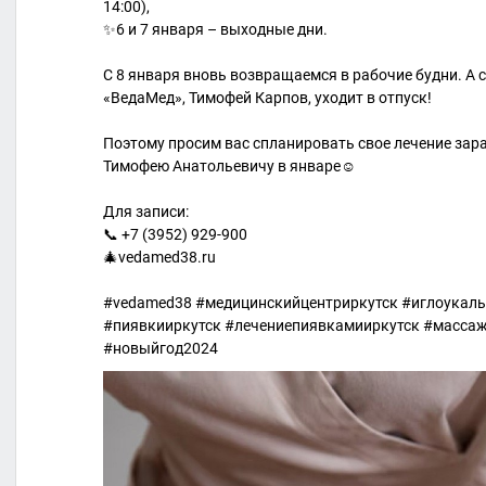
14:00),
✨6 и 7 января – выходные дни.
С 8 января вновь возвращаемся в рабочие будни. А 
«ВедаМед», Тимофей Карпов, уходит в отпуск!
Поэтому просим вас спланировать свое лечение заран
Тимофею Анатольевичу в январе☺️
Для записи:
📞 +7 (3952) 929-900
🎄vedamed38.ru
#vedamed38 #медицинскийцентриркутск #иглоукалы
#пиявкииркутск #лечениепиявкамииркутск #массаж
#новыйгод2024