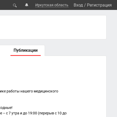
🔔
Вход
/
Регистрация
Иркутская область
🔍
Публикации
фике работы нашего медицинского
ходные!
 с 7 утра и до 19:00 (перерыв с 10 до