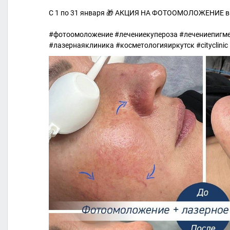
С 1 по 31 января 🎁 АКЦИЯ НА ФОТООМОЛОЖЕНИЕ в City
#фотоомоложение #лечениекупероза #лечениепигме
#лазернаяклиника #косметологияиркутск #cityclinic