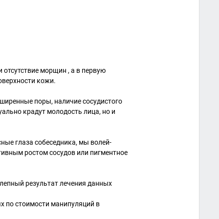
 отсутствие морщин , а в первую
оверхности кожи.
сширенные поры, наличие сосудистого
уально крадут молодость лица, но и
сные глаза собеседника, мы волей-
тивным ростом сосудов или пигментное
олепный результат лечения данных
ых по стоимости манипуляций в