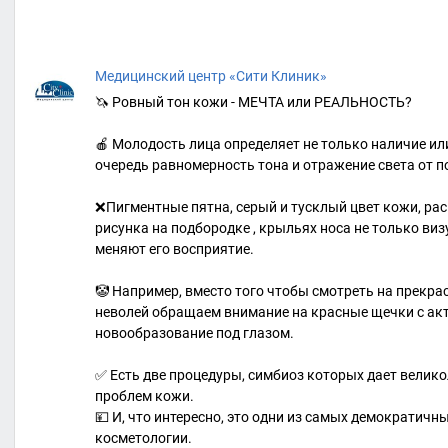
Медицинский центр «Сити Клиник»
🦄 Ровный тон кожи - МЕЧТА или РЕАЛЬНОСТЬ?
🍎 Молодость лица определяет не только наличие или
очередь равномерность тона и отражение света от п
❌Пигментные пятна, серый и тусклый цвет кожи, ра
рисунка на подбородке , крыльях носа не только виз
меняют его восприятие.
🤡 Например, вместо того чтобы смотреть на прекра
неволей обращаем внимание на красные щечки с ак
новообразование под глазом.
✅ Есть две процедуры, симбиоз которых дает велик
проблем кожи.
💴 И, что интересно, это одни из самых демократичн
косметологии.