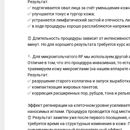
Результат:
✅ подтягивается овал лица за счёт уменьшения кож
✅ улучшается тонус и тургор кожи;
✅ устраняется лимфатический застой и отечность ли
✅ в ходе процедуры хорошо расслабляются напряж
⏰ Длительность процедуры зависит от интенсивности
минут. Но для хорошего результата требуется курс из
🪡 Для микроигольчатого RF мы используем другой а
Отличие в том, что это процедура инвазивная, то ест
травмируем кожу микроиглами (на нашем аппарате 
Результат:
✅ разрушение старого коллагена и запуск выработки
✅ компактизация жировых пакетов;
✅ коррекция расширенных пор, рубцов, тона и релье
Эффект регенерации на клеточном уровне усиливает
наносимых иглами. Процедура проводится под местно
⏰ Результат заметен уже после первого посещения, но
требуется время на структурные изменения в коже. 
оцениваем выраженный положительный эффект.