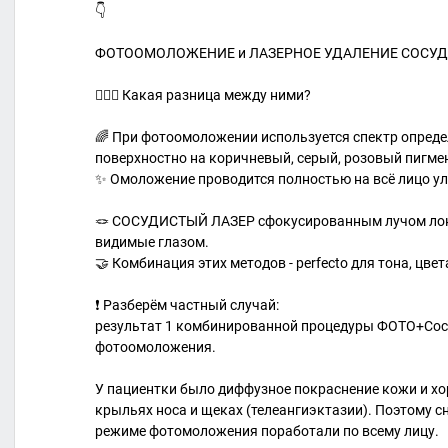
👇
ФОТООМОЛОЖЕНИЕ и ЛАЗЕРНОЕ УДАЛЕНИЕ СОСУ
🙋🏼‍♀ Какая разница между ними?
🌈 При фотоомоложении используется спектр опред
поверхностно на коричневый, серый, розовый пигмен
✨ Омоложение проводится полностью на всё лицо ул
🪢 СОСУДИСТЫЙ ЛАЗЕР сфокусированным лучом лок
видимые глазом.
🤝 Комбинация этих методов - perfecto для тона, цве
❗️ Разберём частный случай:
результат 1 комбинированной процедуры ФОТО+Сосу
фотоомоложения.
У пациентки было диффузное покраснение кожи и хо
крыльях носа и щеках (телеангиэктазии). Поэтому с
режиме фотомоложения поработали по всему лицу.