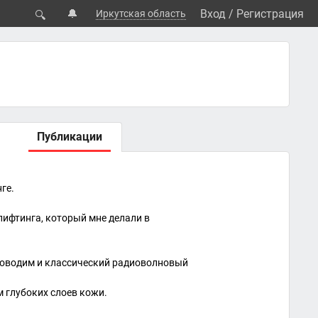
🔔
Вход
/
Регистрация
Иркутская область
🔍
Публикации
ге.
лифтинга, который мне делали в
 проводим и классический радиоволновый
 глубоких слоев кожи.