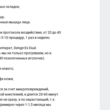
ных складок;
ца;
енные мышцы лица.
 протокола воздействия, от 20 до 40
 5-10 процедур, 1 раз в неделю.
ппарат, DeAge-Ex Dual.
ь мы не только прогреваем, но и
49 позолоченных иголочек).
 нового;
фа кожи;
ся за счет микроповреждений,
й анестезией, и длится 20-60 минут.
 не сразу, а по нарастающей, т.к.
Примерно через 1-1,5 месяца мы