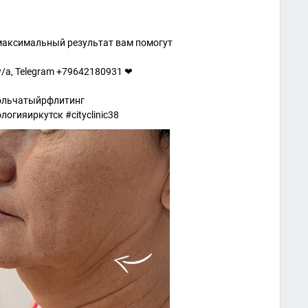
 максимальный результат вам помогут
w/a, Telegram +79642180931 ❤
ольчатыйрфлитинг
огияиркутск #cityclinic38