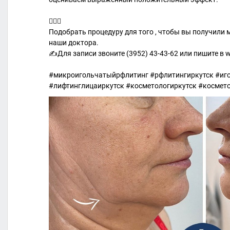
👩🏻‍⚕
Подобрать процедуру для того , чтобы вы получили
наши доктора.
✍Для записи звоните (3952) 43-43-62 или пишите в 
#микроигольчатыйрфлитинг #рфлитингиркутск #иг
#лифтинглицаиркутск #косметологиркутск #косметол