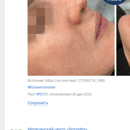
Источник: https://vk.com/wall-127590219_1989
#Косметология
Пост
№5731
, опубликован
26 дек 2023
Сохранить
Медицинский центр «ВедаМед»