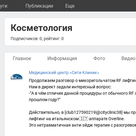
уги
Публикации
Eще
Косметология
Подписчиков: 0, рейтинг: 0
Главное
Информация
Фото
Видео
Медицинский центр «Сити Клиник»
Продолжаем разговор о микоригольчатом RF лифтин
Нам в директ задали интересный вопрос:
-"А в чём отличия данной процедуры от обычного RF 
прошлом году?"
Действительно, в [club127590219|@cityclinic38] мы
лифтинг на итальянском 🇮🇹 аппарате Overline.
Это нетравматичная анти-эйдж терапия с разогревом